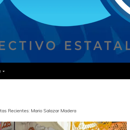
a
stas Recientes: Mario Salazar Madera