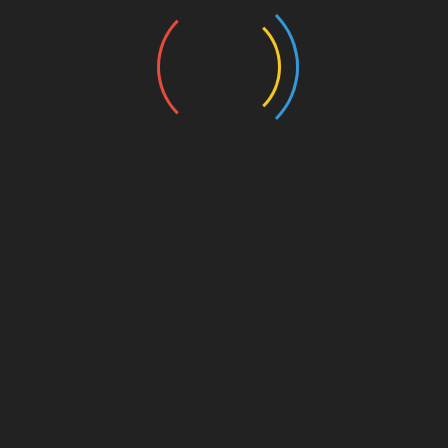
 Día Mundial del Adulto
l Comité Directivo Estatal del PAN, encabezado por Mario